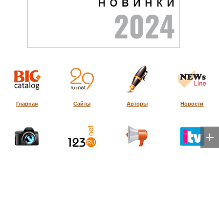
Главная
Сайты
Авторы
Новости
Регионы
Сюжеты
События
ТВ онлайн
Видео
В городе
Топ-100
Авиабилеты