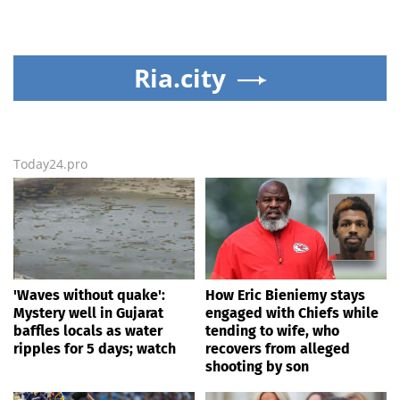
Ria.city
Today24.pro
'Waves without quake':
How Eric Bieniemy stays
Mystery well in Gujarat
engaged with Chiefs while
baffles locals as water
tending to wife, who
ripples for 5 days; watch
recovers from alleged
shooting by son