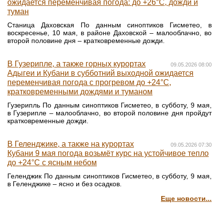
ожидается переменчивая погода: до +26°С, дожди и
туман
Станица Даховская По данным синоптиков Гисметео, в
воскресенье, 10 мая, в районе Даховской – малооблачно, во
второй половине дня – кратковременные дожди.
В Гузерипле, а также горных курортах
09.05.2026 08:00
Адыгеи и Кубани в субботний выходной ожидается
переменчивая погода с прогревом до +24°С,
кратковременными дождями и туманом
Гузерипль По данным синоптиков Гисметео, в субботу, 9 мая,
в Гузерипле – малооблачно, во второй половине дня пройдут
кратковременные дожди.
В Геленджике, а также на курортах
09.05.2026 07:30
Кубани 9 мая погода возьмёт курс на устойчивое тепло
до +24°С с ясным небом
Геленджик По данным синоптиков Гисметео, в субботу, 9 мая,
в Геленджике – ясно и без осадков.
Еще новости...