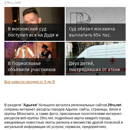
29ru.net
В московский суд
Суд обязал москвича
поступил иск на Дудя и
выплатить 654 тыс.
Noize MC
рублей за устроенный
кошкой потоп
В Подмосковье
Двух детей,
объявили участников
пострадавших от атаки
"Пушкинского
ВСУ по Архипо-
театрального
Осиповке под
Все новости сегодня от А до Я
фестиваля"
Геленджиком,
доставили на лечение в
Москву
В разделе "
Адыгея
" большого каталога региональных сайтов
29ru.net
собраны интернет-ресурсы городов Адыгеи: сайты, страницы, блоги и
группы ВКонтакте, а также фото, присланные посетителями интернет-
ресурсов веб-группы 29ru.net, подробные карты каждого города,
ежедневные новостные ленты региона и множество другой полезной и
актуальной информации об услугах, сервисах, предприятиях,