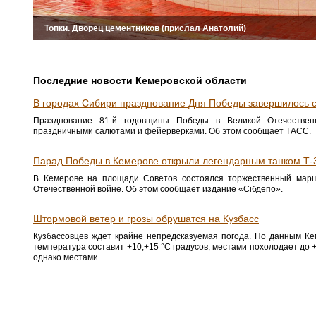
Топки. Дворец цементников (прислал Анатолий)
Последние новости Кемеровской области
В городах Сибири празднование Дня Победы завершилось 
Празднование 81-й годовщины Победы в Великой Отечествен
праздничными салютами и фейерверками. Об этом сообщает ТАСС.
Парад Победы в Кемерове открыли легендарным танком Т-
В Кемерове на площади Советов состоялся торжественный марш
Отечественной войне. Об этом сообщает издание «Сiбдепо».
Штормовой ветер и грозы обрушатся на Кузбасс
Кузбассовцев ждет крайне непредсказуемая погода. По данным Ке
температура составит +10,+15 °C градусов, местами похолодает до +
однако местами...