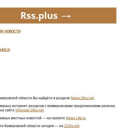
Rss.plus
е новости
нниса
емеровской области Вы найдёте в разделе
News.29ru.net
.
ярных интернет-ресурсов с коммерческими предложениями региона
на сайте
VGorode.29ru.net
.
евных местных новостей — на проекте
News-Life.ru
ти Кемеровской области сегодня — на
123ru.net
.