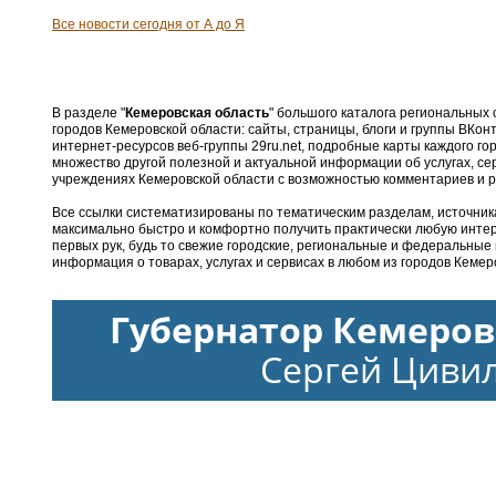
Все новости сегодня от А до Я
В разделе "
Кемеровская область
" большого каталога региональных
городов Кемеровской области: сайты, страницы, блоги и группы ВКон
интернет-ресурсов веб-группы 29ru.net, подробные карты каждого г
множество другой полезной и актуальной информации об услугах, се
учреждениях Кемеровской области с возможностью комментариев и 
Все ссылки систематизированы по тематическим разделам, источник
максимально быстро и комфортно получить практически любую инт
первых рук, будь то свежие городские, региональные и федеральные
информация о товарах, услугах и сервисах в любом из городов Кемер
Губернатор Кемеров
Сергей Циви