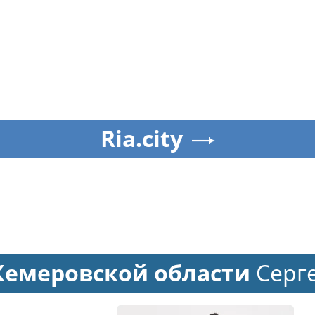
Ria.city
Кемеровской области
Серг