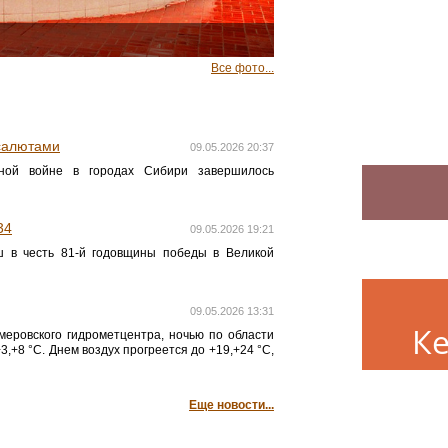
Все фото...
салютами
09.05.2026 20:37
ной войне в городах Сибири завершилось
34
09.05.2026 19:21
 в честь 81-й годовщины победы в Великой
09.05.2026 13:31
К
меровского гидрометцентра, ночью по области
3,+8 °C. Днем воздух прогреется до +19,+24 °C,
Еще новости...