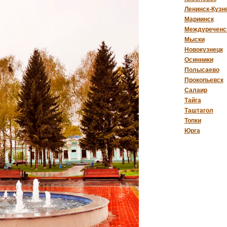
Ленинск-Кузн
Мариинск
Междуреченс
Мыски
Новокузнецк
Осинники
Полысаево
Прокопьевск
Салаир
Тайга
Таштагол
Топки
Юрга