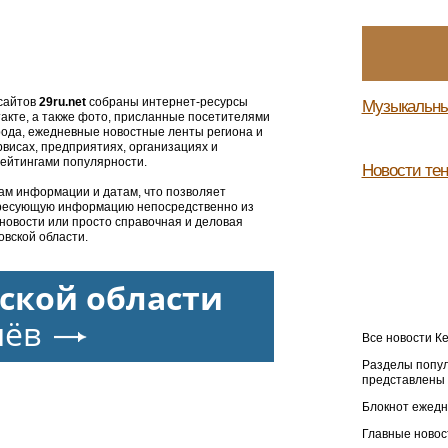
 сайтов
29ru.net
собраны интернет-ресурсы
Музыкальны
такте, а также фото, присланные посетителями
орода, ежедневные новостные ленты региона и
рвисах, предприятиях, организациях и
рейтингами популярности.
Новости те
ам информации и датам, что позволяет
ересующую информацию непосредственно из
 новости или просто справочная и деловая
овской области.
ской области
лёв
Все новости К
Разделы попул
представлены 
Блокнот ежедн
Главные новос