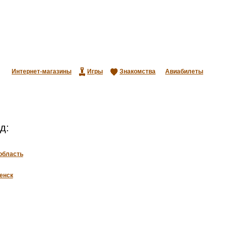
Интернет-магазины
Игры
Знакомства
Авиабилеты
д:
область
енск