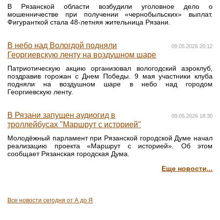
В Рязанской области возбудили уголовное дело о
мошенничестве при получении «чернобыльских» выплат.
Фигуранткой стала 48-летняя жительница Рязани.
В небо над Вологдой подняли
09.05.2026 20:12
Георгиевскую ленту на воздушном шаре
Патриотическую акцию организовал вологодский аэроклуб,
поздравив горожан с Днем Победы. 9 мая участники клуба
подняли на воздушном шаре в небо над городом
Георгиевскую ленту.
В Рязани запущен аудиогид в
09.05.2026 18:30
троллейбусах "Маршрут с историей"
Молодёжный парламент при Рязанской городской Думе начал
реализацию проекта «Маршрут с историей». Об этом
сообщает Рязанская городская Дума.
Еще новости...
Все новости сегодня от А до Я