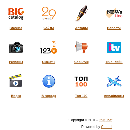
Главная
Сайты
Авторы
Новости
Регионы
Сюжеты
События
ТВ онлайн
Видео
В городе
Топ-100
Авиабилеты
Copyright © 2010–
29ru.net
Powered by
Cotonti